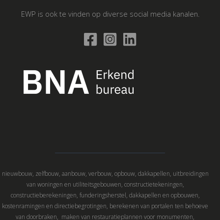
EWP is ook te vinden op diverse social media kanalen.
nieuwbouw, zelfbouw, aanbouw, verbouw, opbouw, dakkapellen, uitbreidingen
van woningen en utiliteitsgebouwen, constructietekeningen,
constructieberekeningen, funderingsherstel, dakkapellen en opbouwen,
kostenramingen en directiebegrotingen, berekenen van portalen ten behoeve
van doorbraken, maken van restauratieplannen voor monumenten,