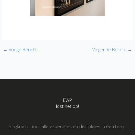
←
Vorige Bericht
Volgende Bericht
→
EWP
lost het op!
Slagkracht door alle expertises en disciplines in één team.