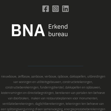
nieuwbouw, zelfbouw, aanbouw, verbouw, opbouw, dakkapellen, uitbreidingen
van woningen en utiliteitsgebouwen, constructietekeningen,
constructieberekeningen, funderingsherstel, dakkapellen en opbouwen,
kostenramingen en directiebegrotingen, berekenen van portalen ten behoeve
van doorbraken, maken van restauratieplannen voor monumenten,
ventilatieberekeningen, daglichtberekeningen, tekeningen ten behoeve van
een splitsingsvergunning of een samenvoeging, energieprestatieberekeningen