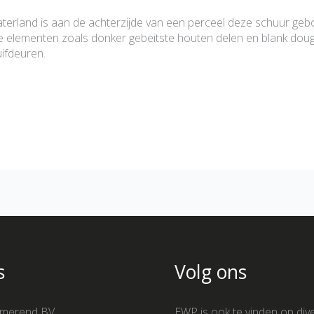
land is aan de achterzijde van een perceel deze schuur gebo
eke elementen zoals donker gebeitste houten delen en blank do
ifdeuren.
s
Volg ons
merend BV
EWP is ook te vinden op div