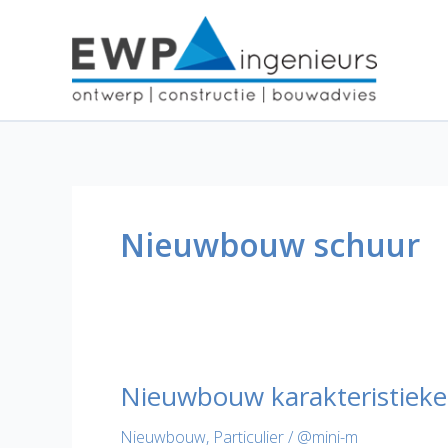
Ga
naar
de
inhoud
Nieuwbouw schuur
Nieuwbouw karakteristiek
Nieuwbouw
,
Particulier
/
@mini-m