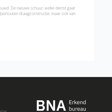
uwd. De nieuwe schuur, welke dienst gaat
uglashouten draagconstructie, maar ook van
erse