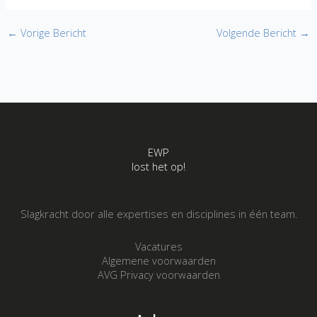
←
Vorige Bericht
Volgende Bericht
→
EWP
lost het op!
Slagkracht door alle expertises en disciplines in één team.
Vacatures
Algemene voorwaarden
AVG Privacy voorwaarden