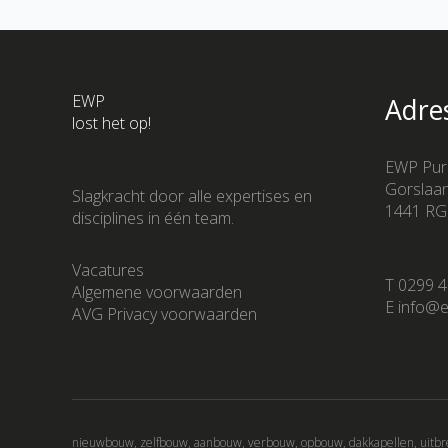
EWP
Adre
lost het op!
EWP Pur
Gorslaa
Slagkracht door alle expertises en
1441 RG
disciplines in één team.
Vacatures
T 0299 4
Algemene voorwaarden
E info@e
AVG Privacy voorwaarden
nieuwbouw, zelfbouw, aanbouw, verbouw, opbouw, dakkapellen, uitbre