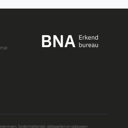
erse
rekeningen, funderingsherstel, dakkapellen en opbouwen,