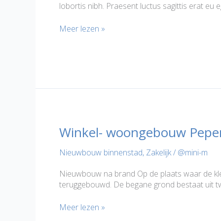
lobortis nibh. Praesent luctus sagittis erat eu 
Nieuwbouw
Meer lezen »
winkel
en
wonen
Peperstraat
purmerend
Winkel- woongebouw Peper
Nieuwbouw binnenstad
,
Zakelijk
/
@mini-m
Nieuwbouw na brand Op de plaats waar de kled
teruggebouwd. De begane grond bestaat uit tw
Winkel-
Meer lezen »
woongebouw