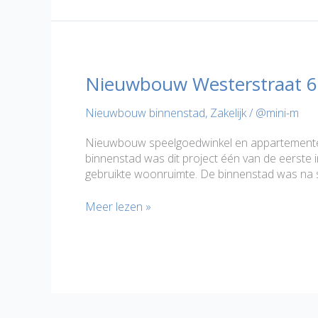
Amsterdam
Nieuwbouw Westerstraat 
Nieuwbouw binnenstad
,
Zakelijk
/
@mini-m
Nieuwbouw speelgoedwinkel en appartementen
binnenstad was dit project één van de eerste 
gebruikte woonruimte. De binnenstad was na slu
Nieuwbouw
Meer lezen »
Westerstraat
65
Purmerend