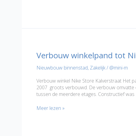
Peperstraat
Purmerend
Verbouw winkelpand tot N
Nieuwbouw binnenstad
,
Zakelijk
/
@mini-m
Verbouw winkel Nike Store Kalverstraat Het p
2007 groots verbouwd. De verbouw omvatte on
tussen de meerdere etages. Constructief was d
Verbouw
Meer lezen »
winkelpand
tot
Nike
Store