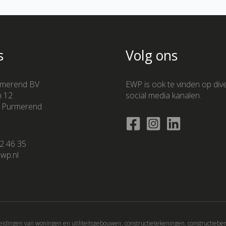
s
Volg ons
merend BV
EWP is ook te vinden op div
n 12
social media kanalen.
 Purmerend
2 46 35
wp.nl
idingen van woningen en utiliteitsgebouwen, constructietekeningen, constructiebe