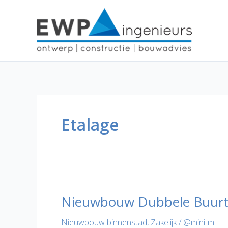
Ga
naar
de
inhoud
Etalage
Nieuwbouw Dubbele Buurt
Nieuwbouw binnenstad
,
Zakelijk
/
@mini-m