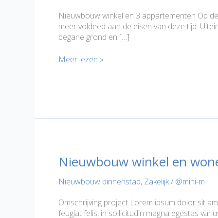
Nieuwbouw winkel en 3 appartementen Op deze l
meer voldeed aan de eisen van deze tijd. Uit
begane grond en […]
Nieuwbouw
Meer lezen »
Dubbele
Buurt
20
Purmerend
Nieuwbouw winkel en wone
Nieuwbouw binnenstad
,
Zakelijk
/
@mini-m
Omschrijving project Lorem ipsum dolor sit ame
feugiat felis, in sollicitudin magna egestas va