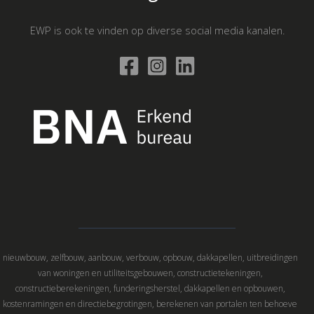
EWP is ook te vinden op diverse social media kanalen.
nieuwbouw, zelfbouw, aanbouw, verbouw, opbouw, dakkapellen, uitbreidingen
van woningen en utiliteitsgebouwen, constructietekeningen,
constructieberekeningen, funderingsherstel, dakkapellen en opbouwen,
kostenramingen en directiebegrotingen, berekenen van portalen ten behoeve