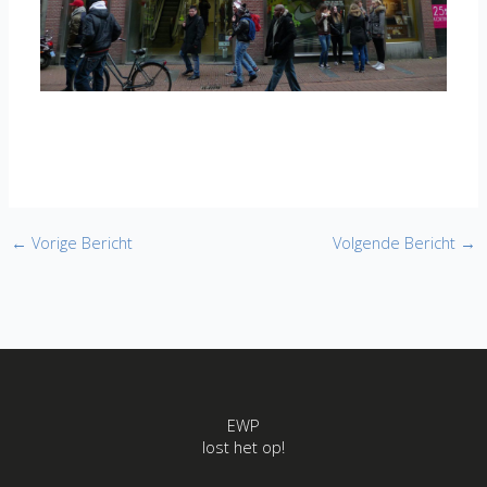
←
Vorige Bericht
Volgende Bericht
→
EWP
lost het op!