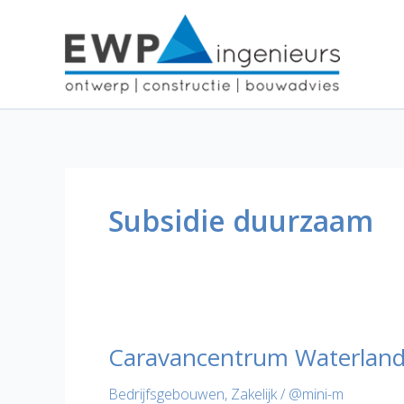
Ga
naar
de
inhoud
Subsidie duurzaam
Caravancentrum Waterland
Bedrijfsgebouwen
,
Zakelijk
/
@mini-m