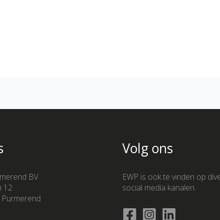
s
Volg ons
merend BV
EWP is ook te vinden op div
n 12
social media kanalen.
 Purmerend