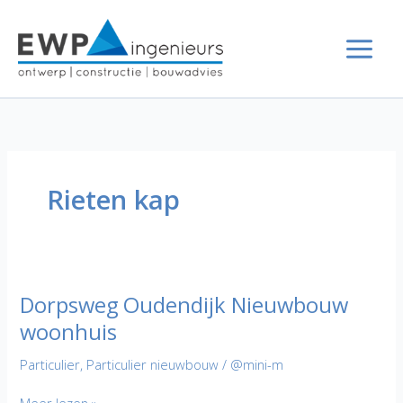
Ga
naar
de
inhoud
Rieten kap
Dorpsweg Oudendijk Nieuwbouw
woonhuis
Particulier
,
Particulier nieuwbouw
/
@mini-m
Dorpsweg