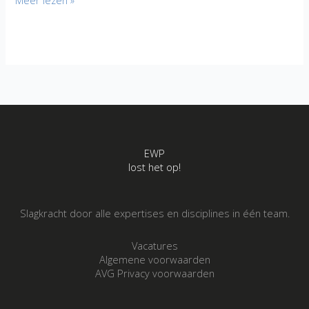
Meer lezen »
Oudendijk
Nieuwbouw
woonhuis
EWP
lost het op!
Slagkracht door alle expertises en disciplines in één team.
Vacatures
Algemene voorwaarden
AVG Privacy voorwaarden