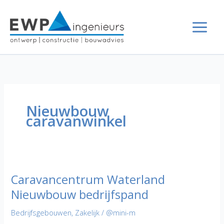
Ga
naar
de
inhoud
Nieuwbouw
caravanwinkel
Caravancentrum Waterland
Nieuwbouw bedrijfspand
Bedrijfsgebouwen
,
Zakelijk
/
@mini-m