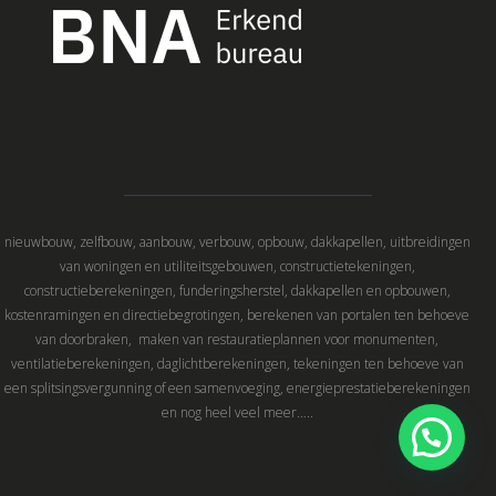
nieuwbouw, zelfbouw, aanbouw, verbouw, opbouw, dakkapellen, uitbreidingen
van woningen en utiliteitsgebouwen, constructietekeningen,
constructieberekeningen, funderingsherstel, dakkapellen en opbouwen,
kostenramingen en directiebegrotingen, berekenen van portalen ten behoeve
van doorbraken, maken van restauratieplannen voor monumenten,
ventilatieberekeningen, daglichtberekeningen, tekeningen ten behoeve van
een splitsingsvergunning of een samenvoeging, energieprestatieberekeningen
en nog heel veel meer…..