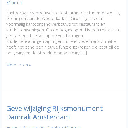
@mini-m
Kantoorpand verbouwd tot restaurant en studentenwoning
Groningen Aan de Westerkade in Groningen is een
voormalig kantoorpand verbouwd tot restaurant en
studentenwoningen. Op de begane grond is een restaurant
gerealiseerd, terwijl op de verdiepingen
studentenwoningen zijn ingericht. Met deze transformatie
heeft het pand een nieuwe functie gekregen die past bij de
omgeving en de stedelijke ontwikkeling [...]
Westerkade
Meer lezen »
Groningen:
Verbouw
tot
restaurant
en
studentenwoningen
Gevelwijziging Rijksmonument
Damrak Amsterdam
Horeca
,
Restauratie
,
Zakelijk
/
@mini-m