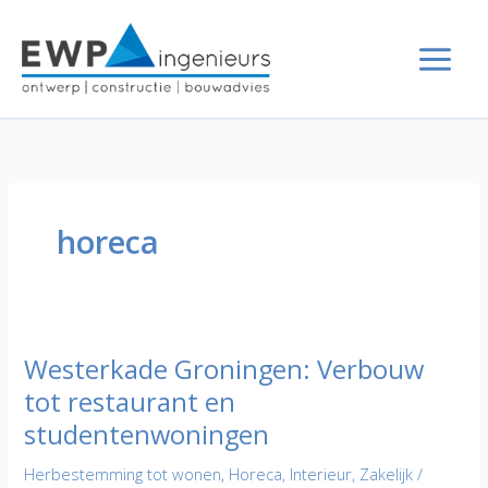
Ga
naar
de
inhoud
horeca
Westerkade Groningen: Verbouw
tot restaurant en
studentenwoningen
Herbestemming tot wonen
,
Horeca
,
Interieur
,
Zakelijk
/