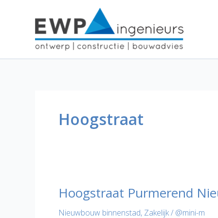
Ga
naar
de
inhoud
Hoogstraat
Hoogstraat Purmerend Ni
Nieuwbouw binnenstad
,
Zakelijk
/
@mini-m