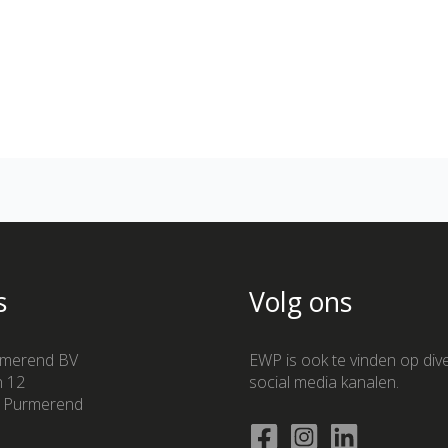
s
Volg ons
merend BV
EWP is ook te vinden op div
n 12
social media kanalen.
 Purmerend