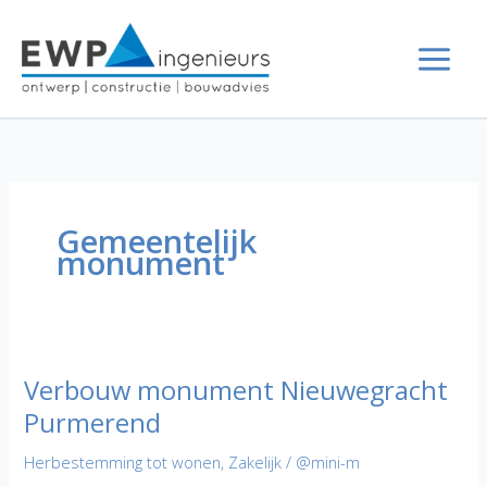
Ga
naar
de
inhoud
Gemeentelijk
monument
Verbouw monument Nieuwegracht
Purmerend
Herbestemming tot wonen
,
Zakelijk
/
@mini-m