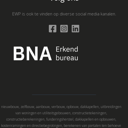
EWP is ook te vinden op diverse social media kanalen.
nieuwbouw, zelfbouw, aanbouw, verbouw, opbouw, dakkapellen, uitbreidingen
van woningen en utiliteitsgebouwen, constructietekeningen,
constructieberekeningen, funderingsherstel, dakkapellen en opbouwen,
kostenramingen en directiebegrotingen, berekenen van portalen ten behoeve