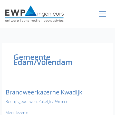
Ga
naar
de
inhoud
Gemeente
Edam/Volendam
Brandweerkazerne Kwadijk
Bedrijfsgebouwen
,
Zakelijk
/
@mini-m
Brandweerkazerne
Meer lezen »