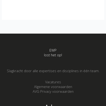
Kwadijk
EWP
lost het op!
Slagkracht door alle expertises en disciplines in één team.
Vacatures
Algemene voorwaarden
AVG Privacy voorwaarden