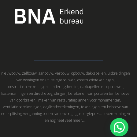
nieuwbouw, zelfbouw, aanbouw, verbouw, opbouw, dakkapellen, uitbreidingen
van woningen en utiliteitsgebouwen, constructietekeningen,
constructieberekeningen, funderingsherstel, dakkapellen en opbouwen,
kostenramingen en directiebegrotingen, berekenen van portalen ten behoeve
van doorbraken, maken van restauratieplannen voor monumenten,
ventilatieberekeningen, daglichtberekeningen, tekeningen ten behoeve van
een splitsingsvergunning of een samenvoeging, energieprestatieberekeningen
en nog heel veel meer…..