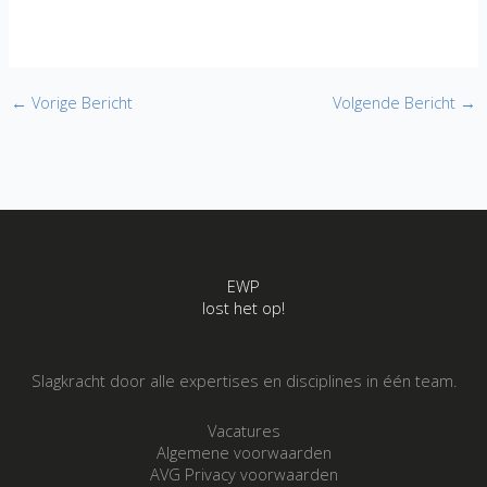
←
Vorige Bericht
Volgende Bericht
→
EWP
lost het op!
Slagkracht door alle expertises en disciplines in één team.
Vacatures
Algemene voorwaarden
AVG Privacy voorwaarden