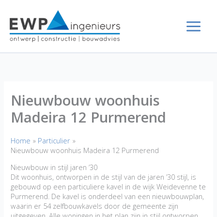
Ga
naar
de
inhoud
Nieuwbouw woonhuis
Madeira 12 Purmerend
Home
Particulier
Nieuwbouw woonhuis Madeira 12 Purmerend
Nieuwbouw in stijl jaren ’30
Dit woonhuis, ontworpen in de stijl van de jaren ’30 stijl, is
gebouwd op een particuliere kavel in de wijk Weidevenne te
Purmerend. De kavel is onderdeel van een nieuwbouwplan,
waarin er 54 zelfbouwkavels door de gemeente zijn
uitgegeven. Alle woningen in het plan zijn in stijl ontworpen.