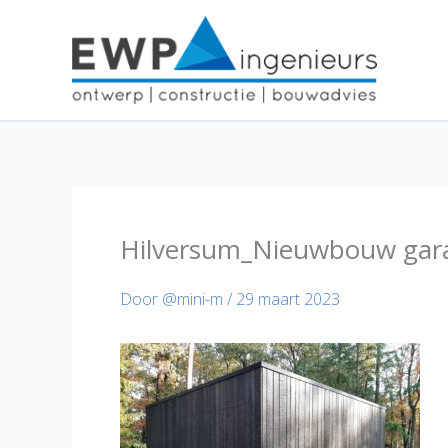
Ga
naar
de
inhoud
Hilversum_Nieuwbouw gara
Door
@mini-m
/
29 maart 2023