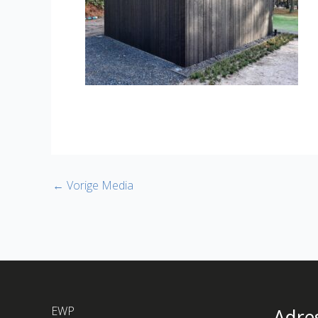
←
Vorige Media
EWP
Adre