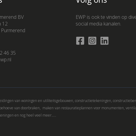
merend BV
EWP is ook te vinden op div
n 12
social media kanalen.
 Purmerend
2 46 35
wp.nl
idingen van woningen en utiliteitsgebouwen, constructietekeningen, constructiebe
 behoeve van doorbraken, maken van restauratieplannen voor monumenten, ventil
keningen en nog heel veel meer…..