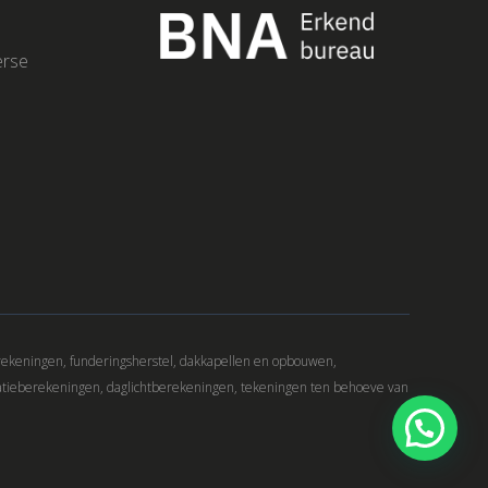
erse
rekeningen, funderingsherstel, dakkapellen en opbouwen,
atieberekeningen, daglichtberekeningen, tekeningen ten behoeve van