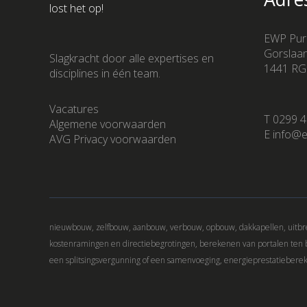
lost het op!
EWP Pur
Gorslaa
Slagkracht door alle expertises en
1441 RG
disciplines in één team.
Vacatures
T 0299 4
Algemene voorwaarden
E info@e
AVG Privacy voorwaarden
nieuwbouw, zelfbouw, aanbouw, verbouw, opbouw, dakkapellen, uitbre
kostenramingen en directiebegrotingen, berekenen van portalen ten
een splitsingsvergunning of een samenvoeging, energieprestatiebere