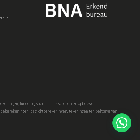
erse
rekeningen, funderingsherstel, dakkapellen en opbouwen,
atieberekeningen, daglichtberekeningen, tekeningen ten behoeve van