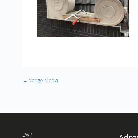
←
Vorige Media
EWP
Adre