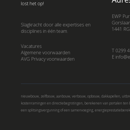
lost het op!
EWP Pur
Gorslaa
Slagkracht door alle expertises en
1441 RG
disciplines in één team.
Vacatures
T 0299 4
Algemene voorwaarden
E info@e
AVG Privacy voorwaarden
nieuwbouw, zelfbouw, aanbouw, verbouw, opbouw, dakkapellen, uitbre
kostenramingen en directiebegrotingen, berekenen van portalen ten
een splitsingsvergunning of een samenvoeging, energieprestatiebere