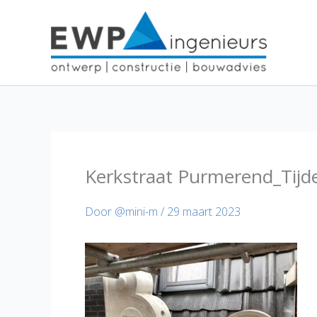
Ga
naar
de
inhoud
Kerkstraat Purmerend_Tijde
Door
@mini-m
/
29 maart 2023