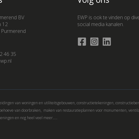
merend BV
EWP is ook te vinden op div
n 12
social media kanalen.
 Purmerend
2 46 35
wp.nl
idingen van woningen en utiliteitsgebouwen, constructietekeningen, constructiebe
 behoeve van doorbraken, maken van restauratieplannen voor monumenten, ventil
keningen en nog heel veel meer…..