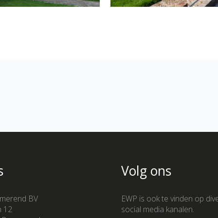
s
Volg ons
merend BV
EWP is ook te vinden op div
n 12
social media kanalen.