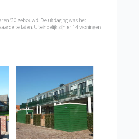
jaren ’30 gebouwd. De uitdaging was het
arde te laten. Uiteindelijk zijn er 14 woningen