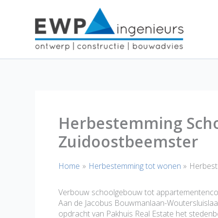
Ga
naar
de
inhoud
Herbestemming Scho
Zuidoostbeemster
Home
Herbestemming tot wonen
Herbest
Verbouw schoolgebouw tot appartementenc
Aan de Jacobus Bouwmanlaan-Woutersluislaan 
opdracht van Pakhuis Real Estate het stedenb