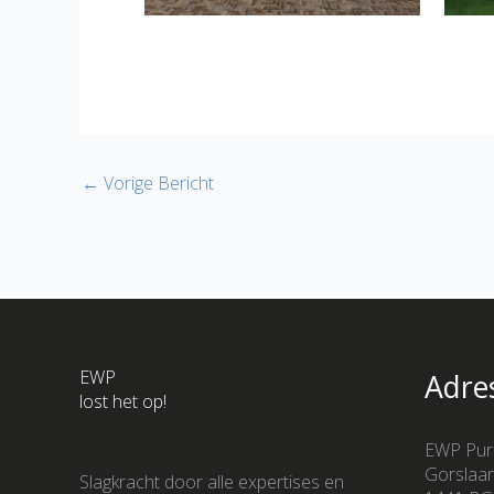
←
Vorige Bericht
EWP
Adre
lost het op!
EWP Pur
Gorslaa
Slagkracht door alle expertises en