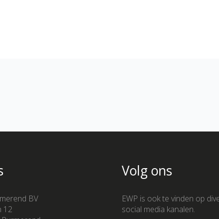
s
Volg ons
merend BV
EWP is ook te vinden op div
n 12
social media kanalen.