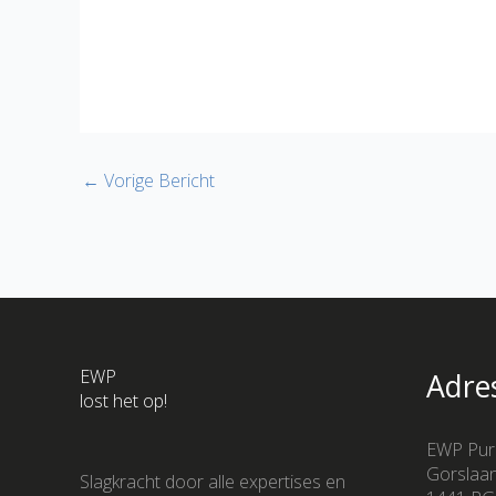
←
Vorige Bericht
EWP
Adre
lost het op!
EWP Pur
Gorslaa
Slagkracht door alle expertises en