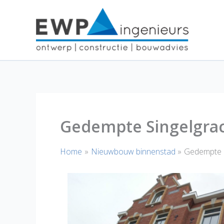
Ga
naar
de
inhoud
Gedempte Singelgra
Home
Nieuwbouw binnenstad
Gedempte S