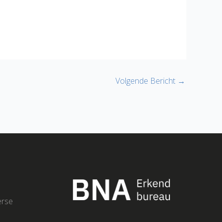
Volgende Bericht
→
erse