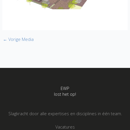
←
Vorige Media
EWP
lost het op!
Slagkracht door alle expertises en disciplines in één team.
Vacatures