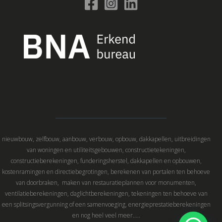
nieuwbouw, zelfbouw, aanbouw, verbouw, opbouw, dakkapellen, uitbreidingen
van woningen en utiliteitsgebouwen, constructietekeningen,
constructieberekeningen, funderingsherstel, dakkapellen en opbouwen,
kostenramingen en directiebegrotingen, berekenen van portalen ten behoeve
van doorbraken, maken van restauratieplannen voor monumenten,
ventilatieberekeningen, daglichtberekeningen, tekeningen ten behoeve van
een splitsingsvergunning of een samenvoeging, energieprestatieberekeningen
en nog heel veel meer…..