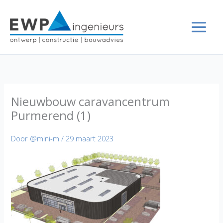
Ga
naar
de
inhoud
Nieuwbouw caravancentrum
Purmerend (1)
Door
@mini-m
/
29 maart 2023