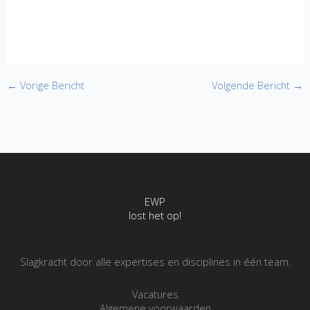
←
Vorige Bericht
Volgende Bericht
→
EWP
lost het op!
Slagkracht door alle expertises en disciplines in één team.
Vacatures
Algemene voorwaarden