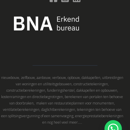
nieuwbouw, zelfbouw, aanbouw, verbouw, opbouw, dakkapellen, uitbreidingen
van woningen en utiliteitsgebouwen, constructietekeningen,
constructieberekeningen, funderingsherstel, dakkapellen en opbouwen,
kostenramingen en directiebegrotingen, berekenen van portalen ten behoeve
van doorbraken, maken van restauratieplannen voor monumenten,
ventilatieberekeningen, daglichtberekeningen, tekeningen ten behoeve van
een splitsingsvergunning of een samenvoeging, energieprestatieberekeningen
en nog heel veel meer…..