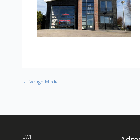
←
Vorige Media
EWP
Adre