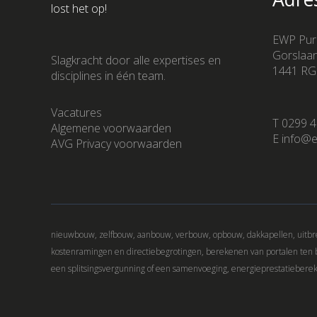
lost het op!
EWP Pur
Gorslaa
Slagkracht door alle expertises en
1441 RG
disciplines in één team.
Vacatures
T 0299 4
Algemene voorwaarden
E info@e
AVG Privacy voorwaarden
nieuwbouw, zelfbouw, aanbouw, verbouw, opbouw, dakkapellen, uitbre
kostenramingen en directiebegrotingen, berekenen van portalen ten
een splitsingsvergunning of een samenvoeging, energieprestatiebere