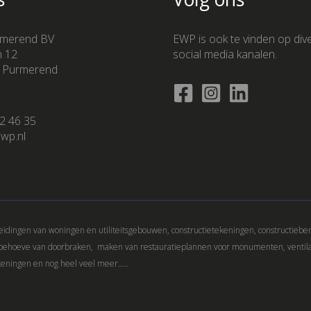
merend BV
EWP is ook te vinden op div
n 12
social media kanalen.
 Purmerend
2 46 35
wp.nl
idingen van woningen en utiliteitsgebouwen, constructietekeningen, constructiebe
 behoeve van doorbraken, maken van restauratieplannen voor monumenten, ventil
keningen en nog heel veel meer…..