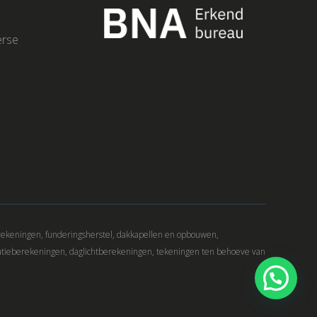
erse
rekeningen, funderingsherstel, dakkapellen en opbouwen,
atieberekeningen, daglichtberekeningen, tekeningen ten behoeve van