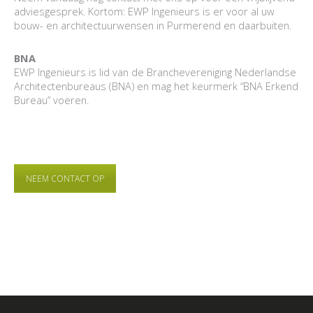
adviesgesprek. Kortom: EWP Ingenieurs is er voor al uw
bouw- en architectuurwensen in Purmerend en daarbuiten.
BNA
EWP Ingenieurs is lid van de Branchevereniging Nederlandse
Architectenbureaus (BNA) en mag het keurmerk “BNA Erkend
Bureau” voeren.
NEEM CONTACT OP