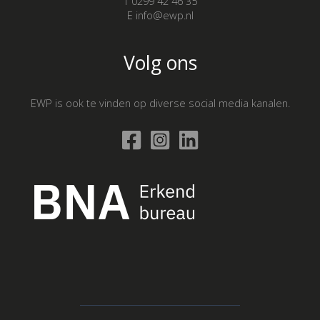
T 0299 42 46 35
E info@ewp.nl
Volg ons
EWP is ook te vinden op diverse social media kanalen.