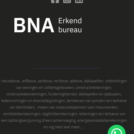
nieuwbouw, zelfbouw, aanbouw, verbouw, opbouw, dakkapellen, uitbreidingen
van woningen en utiliteitsgebouwen, constructietekeningen,
constructieberekeningen, funderingsherstel, dakkapellen en opbouwen,
kostenramingen en directiebegrotingen, berekenen van portalen ten behoeve
van doorbraken, maken van restauratieplannen voor monumenten,
ventilatieberekeningen, daglichtberekeningen, tekeningen ten behoeve van
een splitsingsvergunning of een samenvoeging, energieprestatieberekeningen
en nog heel veel meer…..