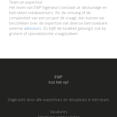
Team en expertise
Het team van EWP Ingenieurs bestaat uit deskundige en
betrokken medewerkers. Als de omvang of de
complexiteit van een project dit vraagt, dan kunnen we
beschikken over de expertise van diverse betrouwbare
externe
adviseurs
. Zo blijft de kwaliteit geborgd, ook bij
grotere of specialistische vraagstukken.
EWP
lost het op!
Slagkracht door alle expertises en disciplines in één team.
Vacatures
Algemene voorwaarden