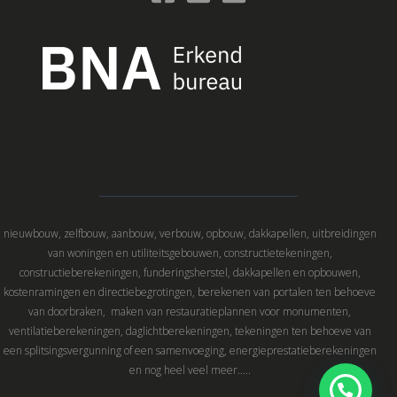
nieuwbouw, zelfbouw, aanbouw, verbouw, opbouw, dakkapellen, uitbreidingen
van woningen en utiliteitsgebouwen, constructietekeningen,
constructieberekeningen, funderingsherstel, dakkapellen en opbouwen,
kostenramingen en directiebegrotingen, berekenen van portalen ten behoeve
van doorbraken, maken van restauratieplannen voor monumenten,
ventilatieberekeningen, daglichtberekeningen, tekeningen ten behoeve van
een splitsingsvergunning of een samenvoeging, energieprestatieberekeningen
en nog heel veel meer…..