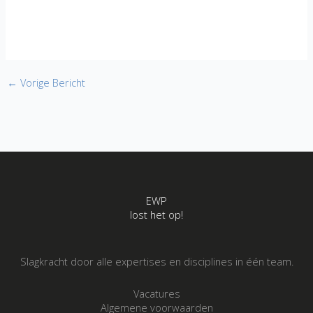
←
Vorige Bericht
EWP
lost het op!
Slagkracht door alle expertises en disciplines in één team.
Vacatures
Algemene voorwaarden