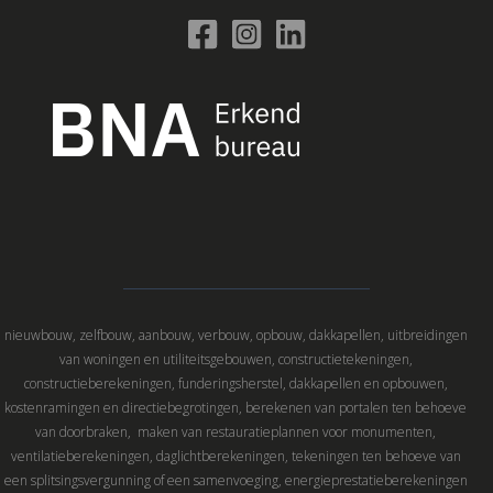
nieuwbouw, zelfbouw, aanbouw, verbouw, opbouw, dakkapellen, uitbreidingen
van woningen en utiliteitsgebouwen, constructietekeningen,
constructieberekeningen, funderingsherstel, dakkapellen en opbouwen,
kostenramingen en directiebegrotingen, berekenen van portalen ten behoeve
van doorbraken, maken van restauratieplannen voor monumenten,
ventilatieberekeningen, daglichtberekeningen, tekeningen ten behoeve van
een splitsingsvergunning of een samenvoeging, energieprestatieberekeningen