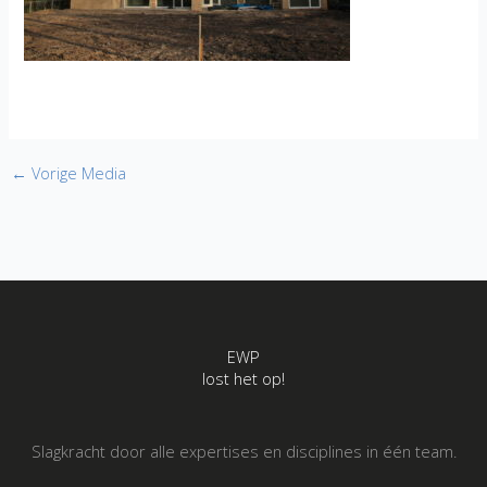
←
Vorige Media
EWP
lost het op!
Slagkracht door alle expertises en disciplines in één team.