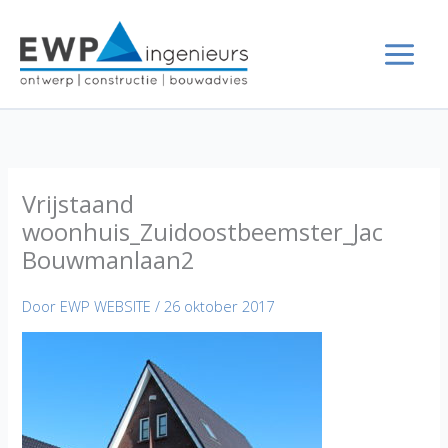
Ga
naar
de
inhoud
Vrijstaand
woonhuis_Zuidoostbeemster_Jac
Bouwmanlaan2
Door
EWP WEBSITE
/
26 oktober 2017