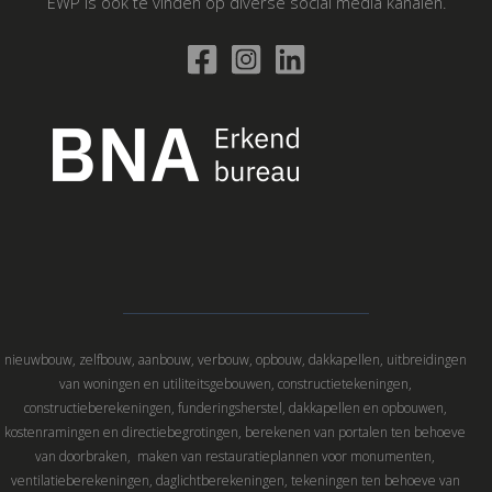
EWP is ook te vinden op diverse social media kanalen.
nieuwbouw, zelfbouw, aanbouw, verbouw, opbouw, dakkapellen, uitbreidingen
van woningen en utiliteitsgebouwen, constructietekeningen,
constructieberekeningen, funderingsherstel, dakkapellen en opbouwen,
kostenramingen en directiebegrotingen, berekenen van portalen ten behoeve
van doorbraken, maken van restauratieplannen voor monumenten,
ventilatieberekeningen, daglichtberekeningen, tekeningen ten behoeve van