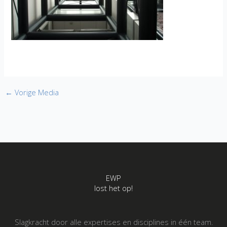
←
Vorige Media
EWP
lost het op!
Slagkracht door alle expertises en disciplines in één team.