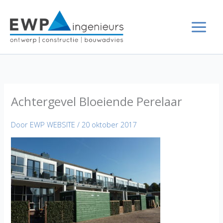
Ga
naar
de
inhoud
Achtergevel Bloeiende Perelaar
Door
EWP WEBSITE
/
20 oktober 2017