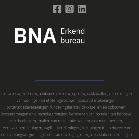
nieuwbouw, zelfbouw, aanbouw, verbouw, opbouw, dakkapellen, uitbreidingen
van woningen en utiliteitsgebouwen, constructietekeningen,
constructieberekeningen, funderingsherstel, dakkapellen en opbouwen,
kostenramingen en directiebegrotingen, berekenen van portalen ten behoeve
van doorbraken, maken van restauratieplannen voor monumenten,
ventilatieberekeningen, daglichtberekeningen, tekeningen ten behoeve van
een splitsingsvergunning of een samenvoeging, energieprestatieberekeningen