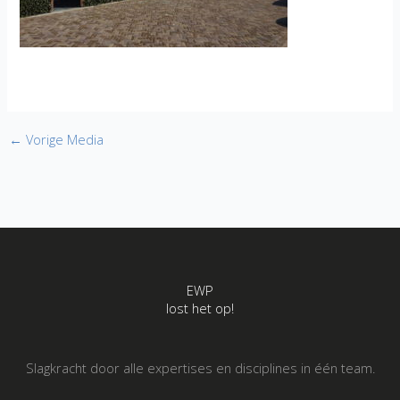
←
Vorige Media
EWP
lost het op!
Slagkracht door alle expertises en disciplines in één team.