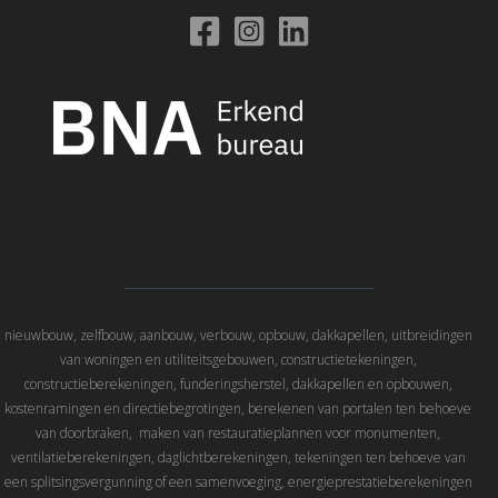
nieuwbouw, zelfbouw, aanbouw, verbouw, opbouw, dakkapellen, uitbreidingen
van woningen en utiliteitsgebouwen, constructietekeningen,
constructieberekeningen, funderingsherstel, dakkapellen en opbouwen,
kostenramingen en directiebegrotingen, berekenen van portalen ten behoeve
van doorbraken, maken van restauratieplannen voor monumenten,
ventilatieberekeningen, daglichtberekeningen, tekeningen ten behoeve van
een splitsingsvergunning of een samenvoeging, energieprestatieberekeningen