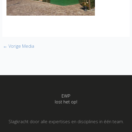
←
Vorige Media
EWP
lost het op!
Slagkracht door alle expertises en disciplines in één team.