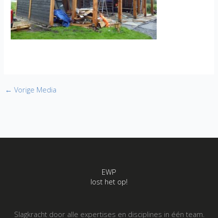
←
Vorige Media
EWP
lost het op!
Slagkracht door alle expertises en disciplines in één team.