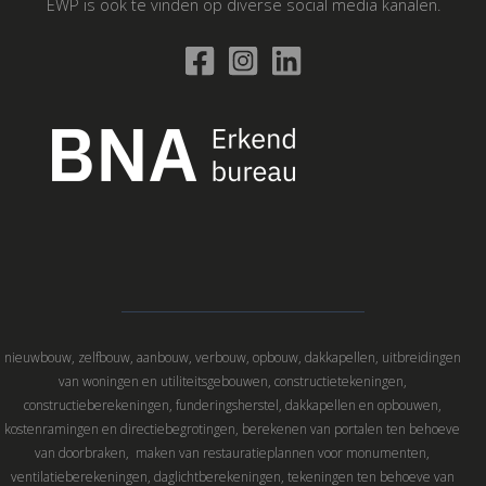
EWP is ook te vinden op diverse social media kanalen.
nieuwbouw, zelfbouw, aanbouw, verbouw, opbouw, dakkapellen, uitbreidingen
van woningen en utiliteitsgebouwen, constructietekeningen,
constructieberekeningen, funderingsherstel, dakkapellen en opbouwen,
kostenramingen en directiebegrotingen, berekenen van portalen ten behoeve
van doorbraken, maken van restauratieplannen voor monumenten,
ventilatieberekeningen, daglichtberekeningen, tekeningen ten behoeve van