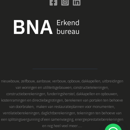
nieuwbouw, zelfbouw, aanbouw, verbouw, opbouw, dakkapellen, uitbreidingen
van woningen en utiliteitsgebouwen, constructietekeningen,
constructieberekeningen, funderingsherstel, dakkapellen en opbouwen,
kostenramingen en directiebegrotingen, berekenen van portalen ten behoeve
van doorbraken, maken van restauratieplannen voor monumenten,
ventilatieberekeningen, daglichtberekeningen, tekeningen ten behoeve van
een splitsingsvergunning of een samenvoeging, energieprestatieberekeningen
en nog heel veel meer…..