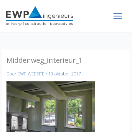
Ga
naar
de
inhoud
Middenweg_interieur_1
Door
EWP WEBSITE
/
13 oktober 2017