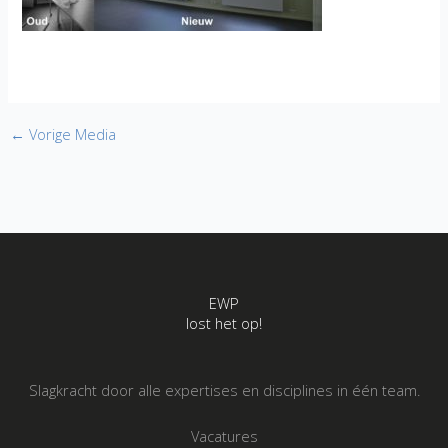
←
Vorige Media
EWP
lost het op!
Slagkracht door alle expertises en disciplines in één team.
Vacatures