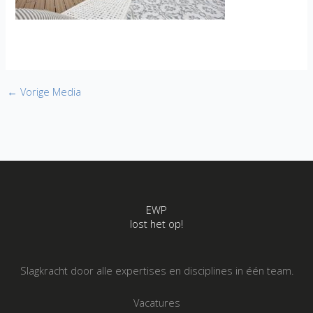
←
Vorige Media
EWP
lost het op!
Slagkracht door alle expertises en disciplines in één team.
Vacatures