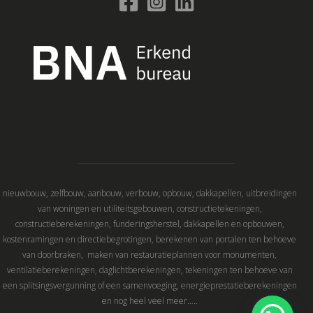
nieuwbouw, zelfbouw, aanbouw, verbouw, opbouw, dakkapellen, uitbreidingen
van woningen en utiliteitsgebouwen, constructietekeningen,
constructieberekeningen, funderingsherstel, dakkapellen en opbouwen,
kostenramingen en directiebegrotingen, berekenen van portalen ten behoeve
van doorbraken, maken van restauratieplannen voor monumenten,
ventilatieberekeningen, daglichtberekeningen, tekeningen ten behoeve van
een splitsingsvergunning of een samenvoeging, energieprestatieberekeningen
en nog heel veel meer…..