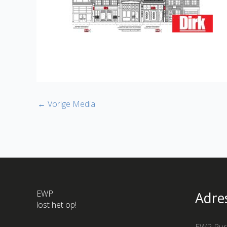
←
Vorige Media
EWP
Adre
lost het op!