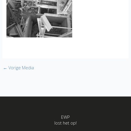
←
Vorige Media
EWP
lost het op!