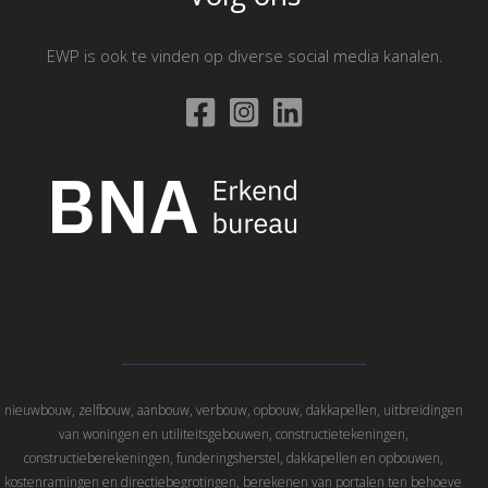
EWP is ook te vinden op diverse social media kanalen.
nieuwbouw, zelfbouw, aanbouw, verbouw, opbouw, dakkapellen, uitbreidingen
van woningen en utiliteitsgebouwen, constructietekeningen,
constructieberekeningen, funderingsherstel, dakkapellen en opbouwen,
kostenramingen en directiebegrotingen, berekenen van portalen ten behoeve