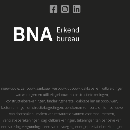
nieuwbouw, zelfbouw, aanbouw, verbouw, opbouw, dakkapellen, uitbreidingen
van woningen en utiliteitsgebouwen, constructietekeningen,
constructieberekeningen, funderingsherstel, dakkapellen en opbouwen,
kostenramingen en directiebegrotingen, berekenen van portalen ten behoeve
van doorbraken, maken van restauratieplannen voor monumenten,
ventilatieberekeningen, daglichtberekeningen, tekeningen ten behoeve van
een splitsingsvergunning of een samenvoeging, energieprestatieberekeningen