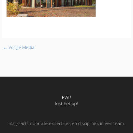
←
Vorige Media
EWP
lost het op!
Slagkracht door alle expertises en disciplines in één team.