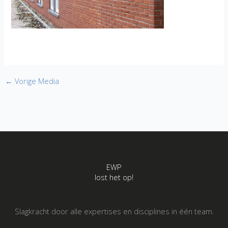
←
Vorige Media
EWP
lost het op!
Slagkracht door alle expertises en disciplines in één team.