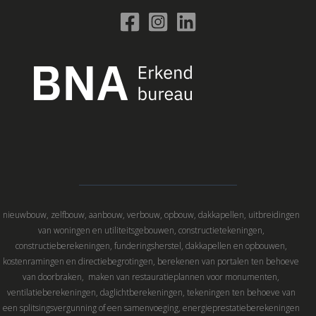
nieuwbouw, zelfbouw, aanbouw, verbouw, opbouw, dakkapellen, uitbreidingen
van woningen en utiliteitsgebouwen, constructietekeningen,
constructieberekeningen, funderingsherstel, dakkapellen en opbouwen,
kostenramingen en directiebegrotingen, berekenen van portalen ten behoeve
van doorbraken, maken van restauratieplannen voor monumenten,
ventilatieberekeningen, daglichtberekeningen, tekeningen ten behoeve van
een splitsingsvergunning of een samenvoeging, energieprestatieberekeningen