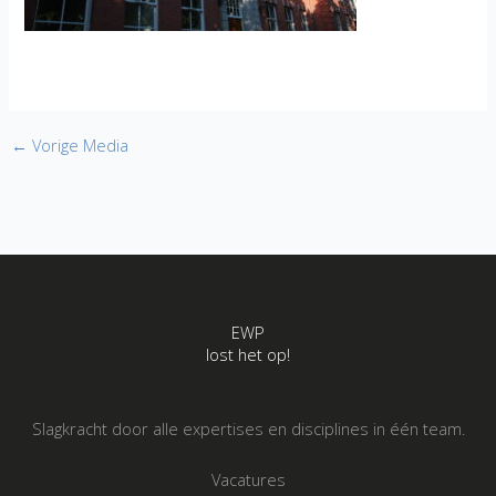
←
Vorige Media
EWP
lost het op!
Slagkracht door alle expertises en disciplines in één team.
Vacatures