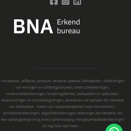
nieuwbouw, zelfbouw, aanbouw, verbouw, opbouw, dakkapellen, uitbreidingen
van woningen en utiliteitsgebouwen, constructietekeningen,
constructieberekeningen, funderingsherstel, dakkapellen en opbouwen,
kostenramingen en directiebegrotingen, berekenen van portalen ten behoeve
van doorbraken, maken van restauratieplannen voor monumenten,
ventilatieberekeningen, daglichtberekeningen, tekeningen ten behoeve van
een splitsingsvergunning of een samenvoeging, energieprestatieberekeningen
en nog heel veel meer…..