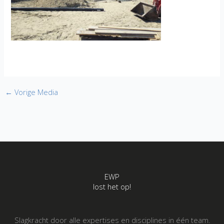
←
Vorige Media
EWP
lost het op!
Slagkracht door alle expertises en disciplines in één team.