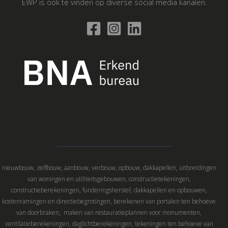
EWP is ook te vinden op diverse social media kanalen.
nieuwbouw, zelfbouw, aanbouw, verbouw, opbouw, dakkapellen, uitbreidingen
van woningen en utiliteitsgebouwen, constructietekeningen,
constructieberekeningen, funderingsherstel, dakkapellen en opbouwen,
kostenramingen en directiebegrotingen, berekenen van portalen ten behoeve
van doorbraken, maken van restauratieplannen voor monumenten,
ventilatieberekeningen, daglichtberekeningen, tekeningen ten behoeve van