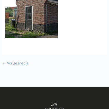
←
Vorige Media
EWP
lost het op!