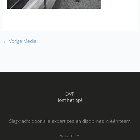
←
Vorige Media
EWP
lost het op!
Slagkracht door alle expertises en disciplines in één team.
Vacatures