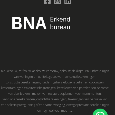
nieuwbouw, zelfbouw, aanbouw, verbouw, opbouw, dakkapellen, uitbreidingen
van woningen en utiliteitsgebouwen, constructietekeningen,
constructieberekeningen, funderingsherstel, dakkapellen en opbouwen,
kostenramingen en directiebegrotingen, berekenen van portalen ten behoeve
van doorbraken, maken van restauratieplannen voor monumenten,
ventilatieberekeningen, daglichtberekeningen, tekeningen ten behoeve van
een splitsingsvergunning of een samenvoeging, energieprestatieberekeningen
en nog heel veel meer…..