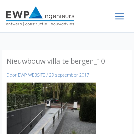
Ga
naar
de
inhoud
Nieuwbouw villa te bergen_10
Door
EWP WEBSITE
/
29 september 2017