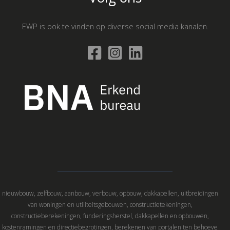
EWP is ook te vinden op diverse social media kanalen.
nieuwbouw, zelfbouw, aanbouw, verbouw, opbouw, dakkapellen, uitbreidingen
van woningen en utiliteitsgebouwen, constructietekeningen,
constructieberekeningen, funderingsherstel, dakkapellen en opbouwen,
kostenramingen en directiebegrotingen, berekenen van portalen ten behoeve