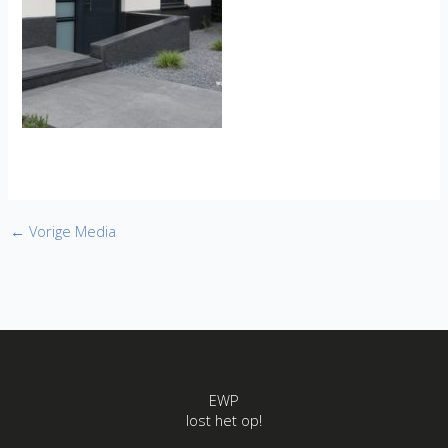
←
Vorige Media
EWP
lost het op!