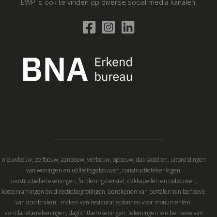
EWP is ook te vinden op diverse social media kanalen.
nieuwbouw, zelfbouw, aanbouw, verbouw, opbouw, dakkapellen, uitbreidingen
van woningen en utiliteitsgebouwen, constructietekeningen,
constructieberekeningen, funderingsherstel, dakkapellen en opbouwen,
kostenramingen en directiebegrotingen, berekenen van portalen ten behoeve
van doorbraken, maken van restauratieplannen voor monumenten,
ventilatieberekeningen, daglichtberekeningen, tekeningen ten behoeve van