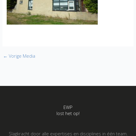
←
Vorige Media
EWP
lost het op!
Slagkracht door alle expertises en disciplines in één team.