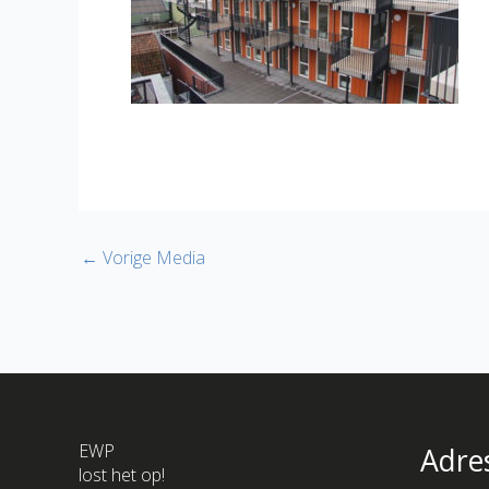
←
Vorige Media
EWP
Adre
lost het op!