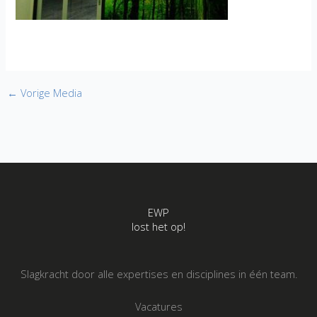
←
Vorige Media
EWP
lost het op!
Slagkracht door alle expertises en disciplines in één team.
Vacatures