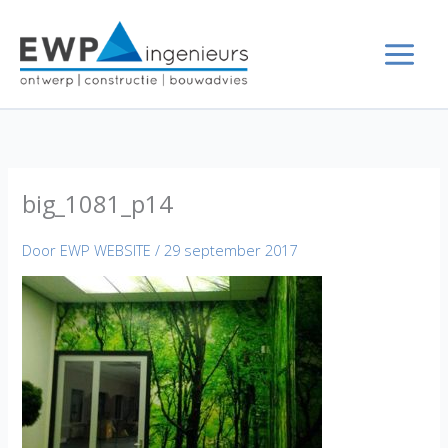
Ga
naar
de
inhoud
big_1081_p14
Door
EWP WEBSITE
/
29 september 2017