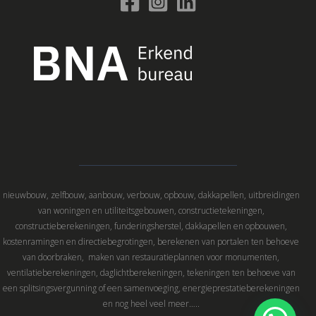
nieuwbouw, zelfbouw, aanbouw, verbouw, opbouw, dakkapellen, uitbreidingen
van woningen en utiliteitsgebouwen, constructietekeningen,
constructieberekeningen, funderingsherstel, dakkapellen en opbouwen,
kostenramingen en directiebegrotingen, berekenen van portalen ten behoeve
van doorbraken, maken van restauratieplannen voor monumenten,
ventilatieberekeningen, daglichtberekeningen, tekeningen ten behoeve van
een splitsingsvergunning of een samenvoeging, energieprestatieberekeningen
en nog heel veel meer…..