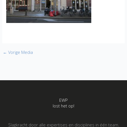
←
Vorige Media
EWP
lost het op!
Slagkracht door alle expertises en disciplines in één team.