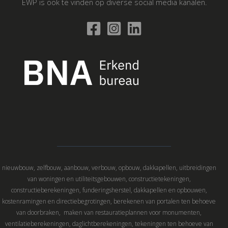
EWP is ook te vinden op diverse social media kanalen.
nieuwbouw, zelfbouw, aanbouw, verbouw, opbouw, dakkapellen, uitbreidingen
van woningen en utiliteitsgebouwen, constructietekeningen,
constructieberekeningen, funderingsherstel, dakkapellen en opbouwen,
kostenramingen en directiebegrotingen, berekenen van portalen ten behoeve
van doorbraken, maken van restauratieplannen voor monumenten,
ventilatieberekeningen, daglichtberekeningen, tekeningen ten behoeve van