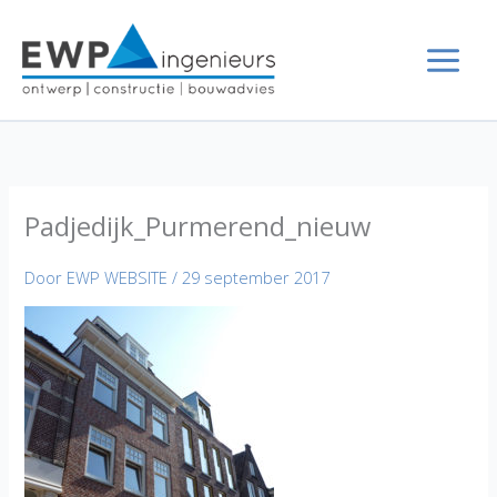
Ga
naar
de
inhoud
Padjedijk_Purmerend_nieuw
Door
EWP WEBSITE
/
29 september 2017