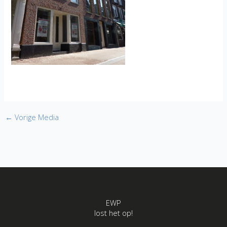
←
Vorige Media
EWP
lost het op!