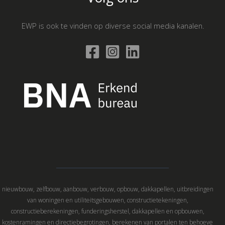
EWP is ook te vinden op diverse social media kanalen.
nieuwbouw, zelfbouw, aanbouw, verbouw, opbouw, dakkapellen, uitbreidingen
van woningen en utiliteitsgebouwen, constructietekeningen,
constructieberekeningen, funderingsherstel, dakkapellen en opbouwen,
kostenramingen en directiebegrotingen, berekenen van portalen ten behoeve