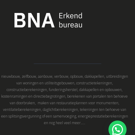
nieuwbouw, zelfbouw, aanbouw, verbouw, opbouw, dakkapellen, uitbreidingen
van woningen en utiliteitsgebouwen, constructietekeningen,
constructieberekeningen, funderingsherstel, dakkapellen en opbouwen,
kostenramingen en directiebegrotingen, berekenen van portalen ten behoeve
van doorbraken, maken van restauratieplannen voor monumenten,
ventilatieberekeningen, daglichtberekeningen, tekeningen ten behoeve van
een splitsingsvergunning of een samenvoeging, energieprestatieberekeningen
en nog heel veel meer…..